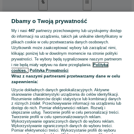
Dbamy o Twoją prywatność
Amplituner ONKYO TX-SR578
400 zł
My i nasi
447
partnerzy przechowujemy lub uzyskujemy dostęp
do informacji na urządzeniu, takich jak unikalne identyfikatory w
plikach cookie w celu przetwarzania danych osobowych.
Użytkownik może zaakceptować wybory lub zarządzać nimi,
Poznań, Górczyn
klikając poniżej lub w dowolnym momencie na stronie polityki
03 sierpnia 2026
prywatności. Te wybory będą sygnalizowane naszym partnerom
i nie będą miały wpływu na dane przeglądania.
Polityka
cookies,
Polityka Prywatności
Piła stołowa sprawna
Wraz z naszymi partnerami przetwarzamy dane w celu
400 zł
zapewnienia:
Użycie dokładnych danych geolokalizacyjnych. Aktywne
skanowanie charakterystyki urządzenia do celów identyfikacji.
Rozumienie odbiorców dzięki statystyce lub kombinacji danych
Poznań, Górczyn
z różnych źródeł. Przechowywanie informacji na urządzeniu lub
01 sierpnia 2026
dostęp do nich. Pomiar efektywności reklam. Rozwój i
ulepszanie usług. Tworzenie profili w celu personalizacji treści.
Tworzenie profili w celu spersonalizowanych reklam.
Wykorzystywanie ograniczonych danych do wyboru reklam.
Wykorzystywanie ograniczonych danych do wyboru treści.
Pomiar efektywności treści. Wykorzystanie profili do wyboru